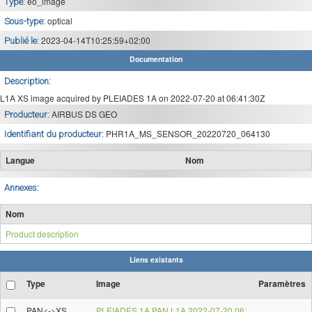
eo_image
Type:
optical
Sous-type:
2023-04-14T10:25:59+02:00
Publié le:
Documentation
Description:
L1A XS image acquired by PLEIADES 1A on 2022-07-20 at 06:41:30Z
AIRBUS DS GEO
Producteur:
PHR1A_MS_SENSOR_20220720_064130
Identifiant du producteur:
Langue
Nom
Annexes:
Nom
Product description
Liens existants
Type
Image
Paramètres
PAN<->XS
PLEIADES 1A PAN L1A 2022-07-20 06: