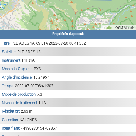
Leaflet
| OSM Mapnik
Propriétés du produit
PLEIADES 1A XS L1A 2022-07-20 06:41:30Z
Titre:
PLEIADES 1A
Satellite:
PHR1A
Instrument:
PXS
Mode du Capteur:
10.9195 °
Angle d'incidence:
2022-07-20T06:41:30Z
Temps:
XS
Mode de production:
L1A
Niveau de traitement:
2.93 m
Résolution:
KALCNES
Collection:
44996273154709857
Identifiant: