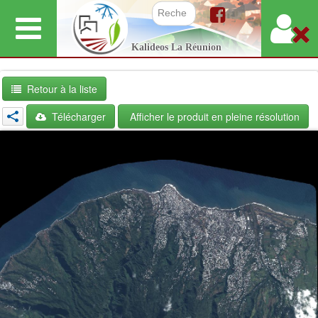
Aller
au
Formulair
Kalideos La Réunion
contenu
principal
Retour à la liste
Télécharger
Afficher le produit en pleine résolution