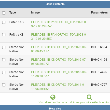
Liens existants
Type
Image
Paramètres
PAN<->XS
PLEIADES 1B PAN ORTHO_TOA 2023-0
3-19 06:29:55Z
PAN<->XS
PLEIADES 1B PAN ORTHO_TOA 2023-0
3-19 06:29:55Z
Stéréo Non
PLEIADES 1B XS ORTHO_TOA 2023-06-
B/H=0.6804
Native
03 06:45:41Z
Stéréo Non
PLEIADES 1B XS ORTHO_TOA 2019-07-
B/H=0.4194
Native
06 06:30:07Z
Stéréo Non
PLEIADES 1B XS ORTHO_TOA 2018-06-
B/H=0.4495
Native
11 06:30:00Z
Stéréo Non
PLEIADES 1B XS ORTHO_TOA 2014-01-
B/H=0.4797
Native
11 06:30:15Z
Visualiser sur la carte
Voir les produits sélectionnés
Mots clés