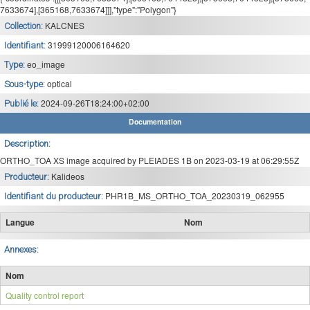
7633674],[365168,7633674]]],"type":"Polygon"}
KALCNES
Collection:
31999120006164620
Identifiant:
eo_image
Type:
optical
Sous-type:
2024-09-26T18:24:00+02:00
Publié le:
Documentation
Description:
ORTHO_TOA XS image acquired by PLEIADES 1B on 2023-03-19 at 06:29:55Z
Kalideos
Producteur:
PHR1B_MS_ORTHO_TOA_20230319_062955
Identifiant du producteur:
Langue
Nom
Annexes:
Nom
Quality control report