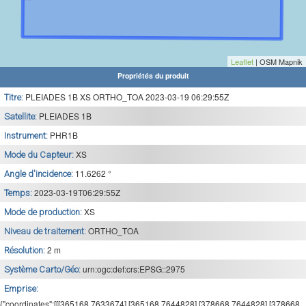
Leaflet
| OSM Mapnik
Propriétés du produit
PLEIADES 1B XS ORTHO_TOA 2023-03-19 06:29:55Z
Titre:
PLEIADES 1B
Satellite:
PHR1B
Instrument:
XS
Mode du Capteur:
11.6262 °
Angle d'incidence:
2023-03-19T06:29:55Z
Temps:
XS
Mode de production:
ORTHO_TOA
Niveau de traitement:
2 m
Résolution:
urn:ogc:def:crs:EPSG::2975
Système Carto/Géo:
Emprise:
{"coordinates":[[[365168,7633674],[365168,7644828],[378668,7644828],[378668,