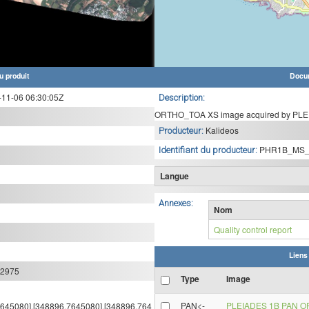
u produit
Docu
1-06 06:30:05Z
Description:
ORTHO_TOA XS image acquired by PLEI
Kalideos
Producteur:
PHR1B_MS_
Identifiant du producteur:
Langue
Annexes:
Nom
Quality control report
Liens
:2975
Type
Image
PAN<-
PLEIADES 1B PAN O
,7645080],[348896,7645080],[348896,764