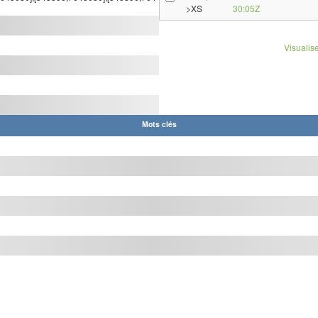
>XS
30:05Z
Visualise
Mots clés