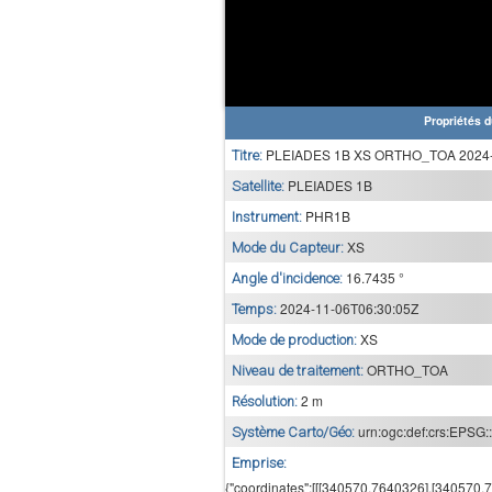
Propriétés d
PLEIADES 1B XS ORTHO_TOA 2024-1
Titre:
PLEIADES 1B
Satellite:
PHR1B
Instrument:
XS
Mode du Capteur:
16.7435 °
Angle d'incidence:
2024-11-06T06:30:05Z
Temps:
XS
Mode de production:
ORTHO_TOA
Niveau de traitement:
2 m
Résolution:
urn:ogc:def:crs:EPSG:
Système Carto/Géo:
Emprise:
{"coordinates":[[[340570,7640326],[340570