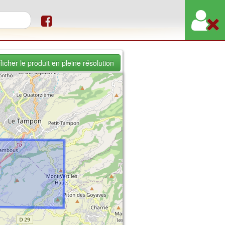
re de recherche
ficher le produit en pleine résolution