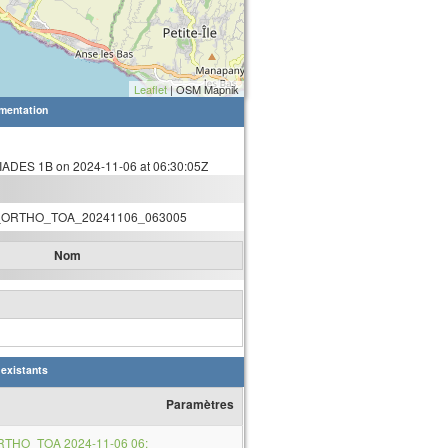
Leaflet
| OSM Mapnik
mentation
ADES 1B on 2024-11-06 at 06:30:05Z
ORTHO_TOA_20241106_063005
Nom
 existants
Paramètres
RTHO_TOA 2024-11-06 06: