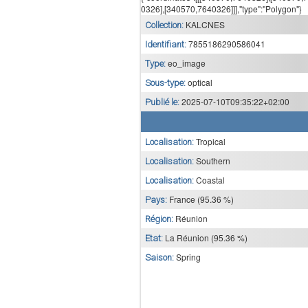
0326],[340570,7640326]]],"type":"Polygon"}
KALCNES
Collection:
7855186290586041
Identifiant:
eo_image
Type:
optical
Sous-type:
2025-07-10T09:35:22+02:00
Publié le:
Tropical
Localisation:
Southern
Localisation:
Coastal
Localisation:
France (95.36 %)
Pays:
Réunion
Région:
La Réunion (95.36 %)
Etat:
Spring
Saison: