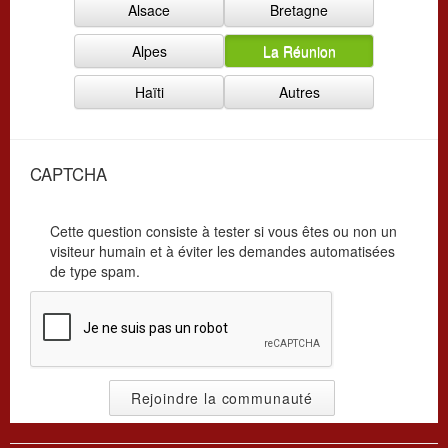
Alsace
Bretagne
i
a
s
t
Alpes
La Réunion
a
i
t
o
Haïti
Autres
i
n
o
*
n
*
CAPTCHA
Cette question consiste à tester si vous êtes ou non un
visiteur humain et à éviter les demandes automatisées
de type spam.