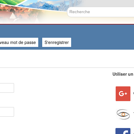
Aller
au
contenu
Formulai
principal
veau mot de passe
S'enregistrer
Utiliser un