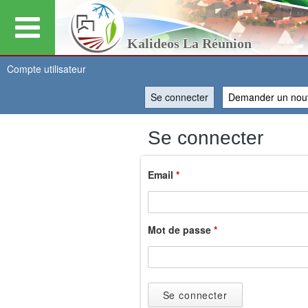
Kalideos La Réunion
Compte utilisateur
Se connecter
(onglet actif)
Demander un nou
Vous
Se connecter
êtes
Email
*
ici
Mot de passe
*