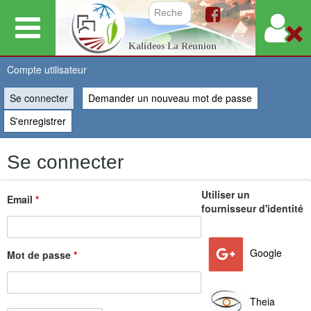
Aller
au
Formulair
Kalideos La Réunion
contenu
principal
Compte utilisateur
Se connecter
(onglet actif)
Demander un nouveau mot de passe
Vous
S'enregistrer
êtes
Se connecter
ici
Utiliser un
Email
*
fournisseur d'identité
Google
Mot de passe
*
Theia