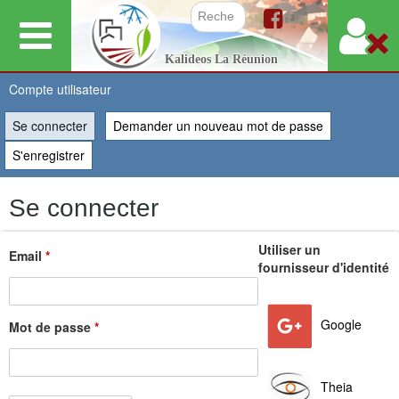
Aller
au
Formulair
Kalideos La Réunion
contenu
principal
Compte utilisateur
Se connecter
(onglet actif)
Demander un nouveau mot de passe
Vous
S'enregistrer
êtes
Se connecter
ici
Utiliser un
Email
*
fournisseur d'identité
Google
Mot de passe
*
Theia