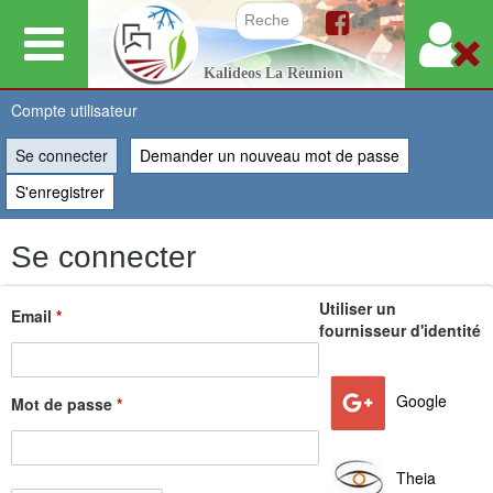
Aller
au
Formulair
Kalideos La Réunion
contenu
principal
Compte utilisateur
Se connecter
(onglet actif)
Demander un nouveau mot de passe
Vous
S'enregistrer
êtes
Se connecter
ici
Utiliser un
Email
*
fournisseur d'identité
Google
Mot de passe
*
Theia