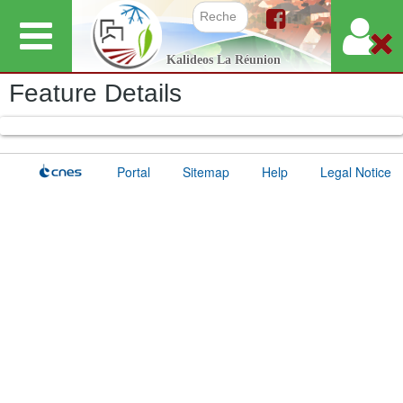
Skip
to
Search f
Kalideos La Réunion
main
Feature Details
content
Portal
Sitemap
Help
Legal Notice